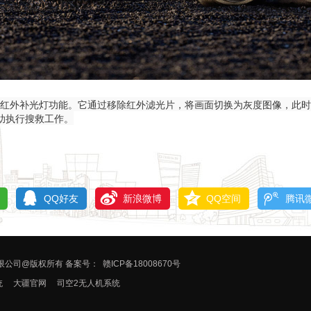
和近红外补光灯功能。它通过移除红外滤光片，将画面切换为灰度图像，此
助执行搜救工作。
QQ好友
新浪微博
QQ空间
腾讯
控科技有限公司@版权所有 备案号：
赣ICP备18008670号
统
大疆官网
司空2无人机系统