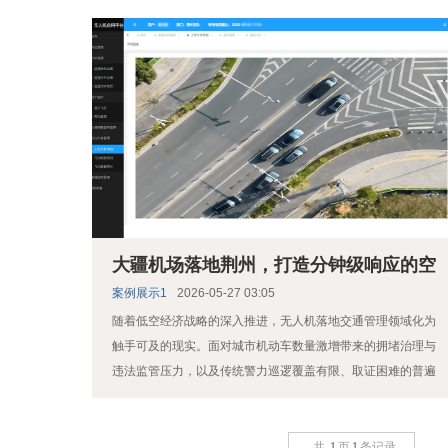
大疆机场落地荆州，打造分钟级响应的空
中智慧
案例展示1
2026-05-27 03:05
随着低空经济战略的深入推进，无人机落地交通管理领域化为
触手可及的现实。面对城市机动车数量激增带来的拥堵治理与
违法监管压力，以及传统警力巡逻覆盖有限、取证困难的普遍
现状，荆...
共
1
页
1
条记录