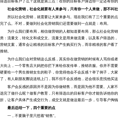
筛选目标客户了么？这就是第三点：在你的目标客户身边你一定还有你的
社会化营销，社会化就要有人来参与，只有你一个人来做，那不叫社
所以社会化营销，就需要让大家来参与。现在我们有了三个重要的点
完了么。不对，要做到社会化营销我们还需要做到一点就是：布局。
为什么我们要布局，相信做营销的人都知道要布局，那么社会化营销
类：流量文，转化文和成交文。流量文是用来做流量，以及客户筛选的，
营销文案，通常会让精准的目标客户产生购买行为，而非精准的客户看了
推销。
为什么我们会对营销这么反感，其实你在做营销的时候有人骂你或者
大街上，一个零售店大妈把你拦下来给你发传单，推销衣服。你并不需要
硬要给一个男生推销女生的鞋子，你觉得他会不会反感？举了例子，大家
了，有人刷朋友圈说送纸上门，我不但不会反感他，还会很乐意找他买这
客户会反感的原因并不是因为你做销售，而是因为他不需要。人家不
选完了做什么呢？做客户教育，只有筛选出的目标客户你才能告诉他你的
折，让客户具体产生成交行为，成交文就是做这最后一步，引导客户掏钱
最后总结一下，四个重要的点
一，不要脑子里只想着“销售”。