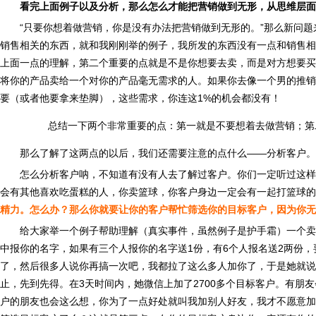
看完上面例子以及分析，那么怎么才能把营销做到无形，从思维层面
“只要你想着做营销，你是没有办法把营销做到无形的。”那么新问
销售相关的东西，就和我刚刚举的例子，我所发的东西没有一点和销售相
上面一点的理解，第二个重要的点就是不是你想要去卖，而是对方想要买
将你的产品卖给一个对你的产品毫无需求的人。如果你去像一个男的推销
要（或者他要拿来垫脚），这些需求，你连这1%的机会都没有！
总结一下两个非常重要的点：第一就是不要想着去做营销；第
那么了解了这两点的以后，我们还需要注意的点什么——分析客户。
怎么分析客户呐，不知道有没有人去了解过客户。你们一定听过这样
会有其他喜欢吃蛋糕的人，你卖篮球，你客户身边一定会有一起打篮球的
精力。怎么办？那么你就要让你的客户帮忙筛选你的目标客户，因为你无
给大家举一个例子帮助理解（真实事件，虽然例子是护手霜）一个卖
中报你的名字，如果有三个人报你的名字送1份，有6个人报名送2两份，
了，然后很多人说你再搞一次吧，我都拉了这么多人加你了，于是她就说
止，先到先得。在3天时间内，她微信上加了2700多个目标客户。有
户的朋友也会这么想，你为了一点好处就叫我加别人好友，我才不愿意加