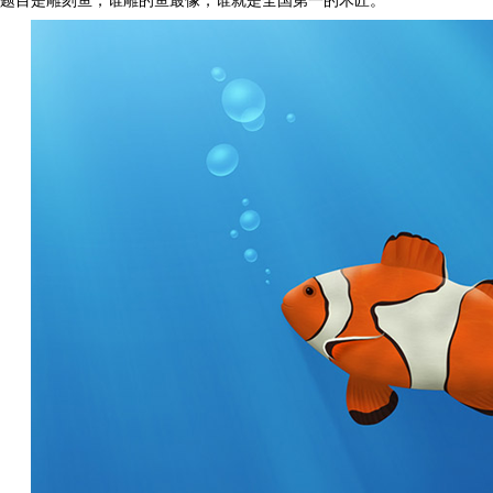
题目是雕刻鱼，谁雕的鱼最像，谁就是全国第一的木匠。