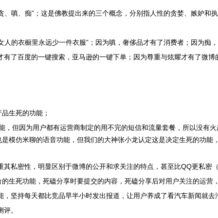
“贪、嗔、痴”；这是佛教提出来的三个概念，分别指人性的贪婪、嫉妒和
“女人的衣橱里永远少一件衣服”；因为嗔，奢侈品才有了消费者；因为痴
才有了百度的一键搜索，亚马逊的一键下单；因为尊重与炫耀才有了微博
产品生死的功能；
能，但因为用户都有运营商制定的用不完的短信和流量套餐，所以没有火起来
这也是模仿米聊的语音功能，但我们的大神张小龙认定这是决定生死的功能
重其私密性，明显区别于微博的公开和求关注的特点，甚至比QQ更私密
平台的生死功能，死磕分享时要提交的内容，死磕分享后对用户关注的运营
功能，坚持每天都比竞品早半小时发出报道，让用户养成了看汽车新闻就去
测评。