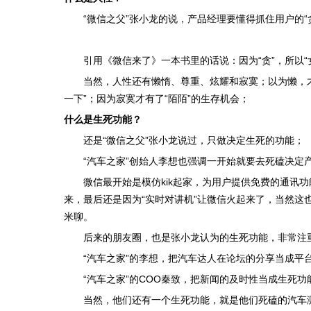
“微信之父”张小龙的说，产品经理要懂得抓住用户的
引用《微信来了》一本书里的话说：因为“贪”，所以
当然，人性还有懒惰、尊重、炫耀和寂寞；以为懒，
一下”；因为寂寞才有了“陌陌”的生存机会；
什么是生死功能？
还是“微信之父”张小龙说过，只做决定生死的功能；
“汽车之家”创始人李想也强调一开始就要去死磕决定
微信最开始是模仿kik起家，为用户提供免费的通讯功
来，最后还是因为“实时对讲机”让微信火起来了，当然
米聊。
后来的朋友圈，也是张小龙认为的生死功能，非常注
“汽车之家”的李想，把汽车达人在论坛的分享当成
“汽车之家”的COO秦致，把新闻的及时性当成生死
当然，他们还有一个生死功能，就是他们死磕的汽车